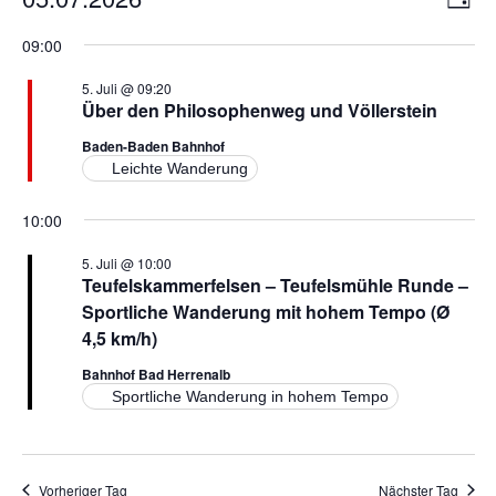
T
e
a
n
D
g
09:00
r
a
s
t
a
5. Juli @ 09:20
i
u
Über den Philosophenweg und Völlerstein
n
m
c
s
Baden-Baden Bahnhof
w
h
t
Leichte Wanderung
ä
a
h
t
10:00
l
l
e
e
t
5. Juli @ 10:00
n
n
u
Teufelskammerfelsen – Teufelsmühle Runde –
.
-
Sportliche Wanderung mit hohem Tempo (Ø
n
4,5 km/h)
N
g
A
a
Bahnhof Bad Herrenalb
n
Sportliche Wanderung in hohem Tempo
v
s
i
i
g
c
Vorheriger Tag
Nächster Tag