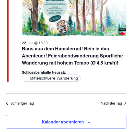
a
h
t
t
e
i
n
o
-
n
N
22. Juli @ 18:00
Raus aus dem Hamsterrad! Rein in das
a
Abenteuer! Feierabendwanderung Sportliche
v
Wanderung mit hohem Tempo (Ø 4,5 km/h)!
i
Schlossberghalle Neusatz
g
Mittelschwere Wanderung
a
t
i
Vorheriger Tag
Nächster Tag
o
n
Kalender abonnieren