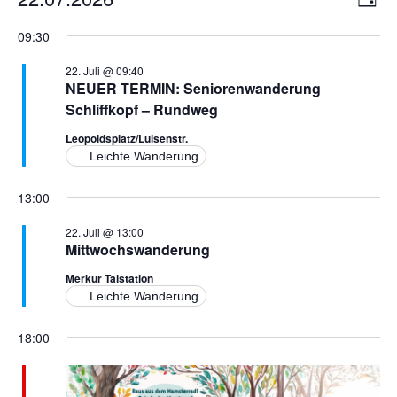
T
e
a
n
D
g
09:30
r
a
s
t
a
22. Juli @ 09:40
i
u
NEUER TERMIN: Seniorenwanderung
n
m
c
Schliffkopf – Rundweg
s
w
h
t
Leopoldsplatz/Luisenstr.
ä
a
Leichte Wanderung
h
t
l
l
e
13:00
e
t
n
n
u
22. Juli @ 13:00
.
-
Mittwochswanderung
n
N
g
Merkur Talstation
A
a
Leichte Wanderung
n
v
18:00
s
i
i
g
c