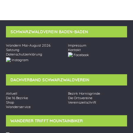
a
h
t
t
e
i
n
o
SCHWARZWALDVEREIN BADEN-BADEN
-
n
N
Wandern Mai-August 2026
Impressum
a
Satzung
Kontakt
Datenschutzerklärung
Facebook
v
Instagram
i
g
DACHVERBAND SCHWARZWALDVEREIN
a
t
Aktuell
Bezirk Hornisgrinde
i
Die 16 Bezirke
Die Ortsvereine
Shop
Vereinszeitschrift
o
Wanderservice
n
WANDERER TRIFFT MOUNTAINBIKER