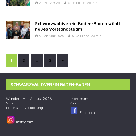
21. März 2025
Silke Michel Admin
Schwarzwaldverein Baden-Baden wählt
neues Vorstandsteam
9. Februar 2025
Silke Michel Admin
1
2
…
5
»
SCHWARZWALDVEREIN BADEN-BADEN
Wandern Mai-August 2026
Impressum
Satzung
Kontakt
Datenschutzerklärung
Facebook
Instagram