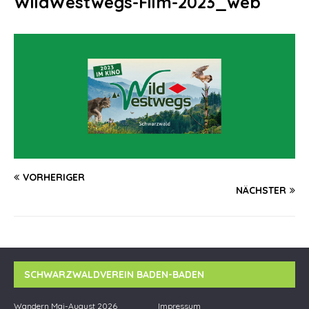
WildWestwegs-Film-2023_web
VORHERIGER
NÄCHSTER
SCHWARZWALDVEREIN BADEN-BADEN
Wandern Mai-August 2026
Impressum