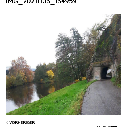
IMG_20211103_134959
VORHERIGER